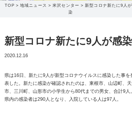
TOP
>
地域ニュース
>
米沢センター
>
新型コロナ新たに9人
染
障害メンテナンス情報
函館センター
新潟センター
採用情報
新型コロナ新たに9人が感染
お問い合わせ
2020.12.16
お申し込み
〒041-0801
〒950-1189
北海道函館市桔梗町379-31
新潟県新潟市西区山田2310-39
県は16日、新たに9人が新型コロナウイルスに感染した事を
0138-34-2525
025-210-1200
表した。新たに感染が確認されたのは、東根市、山辺町、天
営業時間 9:00～18:00
営業時間 9:00～18:00
市、三川町、山形市の小学生から80代までの男女、合計9人
県内の感染者は290人となり、入院している人は97人。