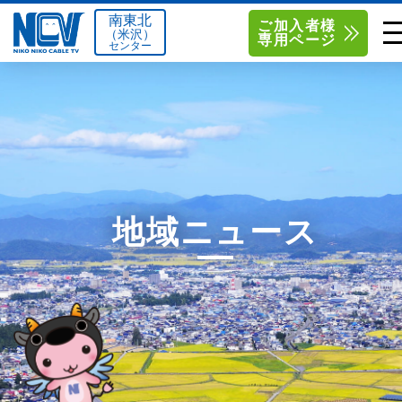
南東北
ご加入者様
（米沢）
専用ページ
センター
単品サービス
南東北センター（米沢）
0238-24-2525
単品料金
南東北センター（福島）
0120-173-577
南東北センター(米沢)
南東北センター(福島)
お得なセットプラン
函館センター
0138-34-2525
地域ニュース
料金シミュレーション
新潟センター
025-210-1200
サポート
〒992-0044
〒960-8252
山形県米沢市春日四丁目2-75
福島県福島市御山字一本松17-1
Q&A
1
0238-24-2525
0120-173-577
センター情報
営業時間 9:00～18:00
営業時間 9:15～18:00