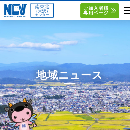
南東北
ご加入者様
（米沢）
専用ページ
センター
単品サービス
南東北センター（米沢）
0238-24-2525
単品料金
南東北センター（福島）
0120-173-577
南東北センター(米沢)
南東北センター(福島)
お得なセットプラン
函館センター
0138-34-2525
地域ニュース
料金シミュレーション
新潟センター
025-210-1200
サポート
〒992-0044
〒960-8252
山形県米沢市春日四丁目2-75
福島県福島市御山字一本松17-1
Q&A
1
0238-24-2525
0120-173-577
センター情報
営業時間 9:00～18:00
営業時間 9:15～18:00