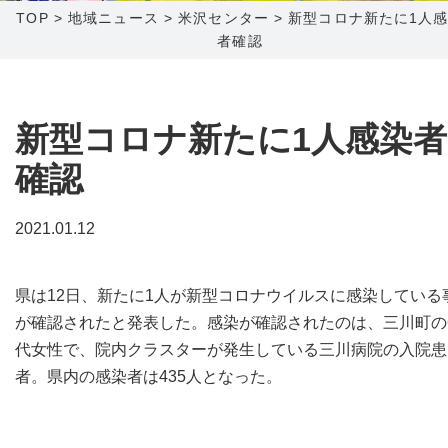
TOP
>
地域ニュース
>
米沢センター
>
新型コロナ新たに1人
者確認
障害メンテナンス情報
函館センター
新潟センター
採用情報
新型コロナ新たに1人感染者
お問い合わせ
確認
お申し込み
〒041-0801
〒950-1189
2021.01.12
北海道函館市桔梗町379-31
新潟県新潟市西区山田2310-39
0138-34-2525
025-210-1200
県は12日、新たに1人が新型コロナウイルスに感染している
営業時間 9:00～18:00
営業時間 9:00～18:00
が確認されたと発表した。感染が確認されたのは、三川町の
代女性で、院内クラスターが発生している三川病院の入院患
者。県内の感染者は435人となった。