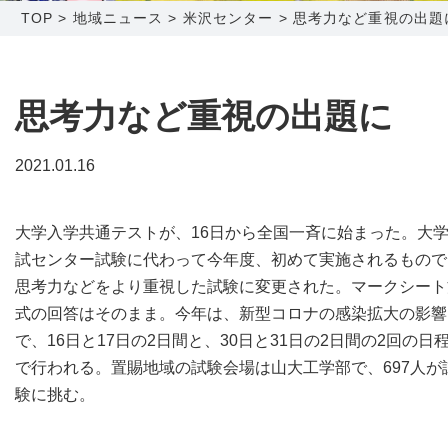
TOP
>
地域ニュース
>
米沢センター
>
思考力など重視の出題
障害メンテナンス情報
函館センター
新潟センター
採用情報
思考力など重視の出題に
お問い合わせ
2021.01.16
お申し込み
〒041-0801
〒950-1189
大学入学共通テストが、16日から全国一斉に始まった。大
北海道函館市桔梗町379-31
新潟県新潟市西区山田2310-39
試センター試験に代わって今年度、初めて実施されるもので
0138-34-2525
025-210-1200
思考力などをより重視した試験に変更された。マークシート
営業時間 9:00～18:00
営業時間 9:00～18:00
式の回答はそのまま。今年は、新型コロナの感染拡大の影響
で、16日と17日の2日間と、30日と31日の2日間の2回の日
で行われる。置賜地域の試験会場は山大工学部で、697人が
験に挑む。