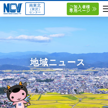
南東北
ご加入者様
（米沢）
専用ページ
センター
単品サービス
南東北センター（米沢）
0238-24-2525
単品料金
南東北センター（福島）
0120-173-577
南東北センター(米沢)
南東北センター(福島)
お得なセットプラン
函館センター
0138-34-2525
地域ニュース
料金シミュレーション
新潟センター
025-210-1200
サポート
〒992-0044
〒960-8252
山形県米沢市春日四丁目2-75
福島県福島市御山字一本松17-1
Q&A
1
0238-24-2525
0120-173-577
センター情報
営業時間 9:00～18:00
営業時間 9:15～18:00