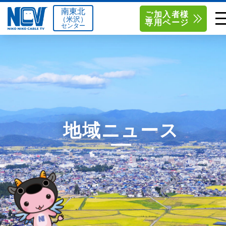
南東北
ご加入者様
（米沢）
専用ページ
センター
単品サービス
南東北センター（米沢）
0238-24-2525
単品料金
南東北センター（福島）
0120-173-577
南東北センター(米沢)
南東北センター(福島)
お得なセットプラン
函館センター
0138-34-2525
地域ニュース
料金シミュレーション
新潟センター
025-210-1200
サポート
〒992-0044
〒960-8252
山形県米沢市春日四丁目2-75
福島県福島市御山字一本松17-1
Q&A
1
0238-24-2525
0120-173-577
センター情報
営業時間 9:00～18:00
営業時間 9:15～18:00