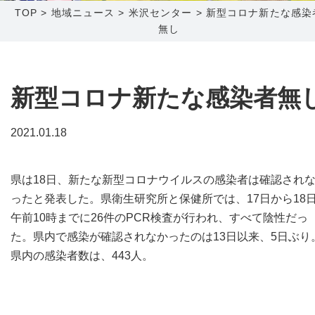
TOP
>
地域ニュース
>
米沢センター
>
新型コロナ新たな感染
無し
障害メンテナンス情報
函館センター
新潟センター
採用情報
新型コロナ新たな感染者無
お問い合わせ
2021.01.18
お申し込み
〒041-0801
〒950-1189
北海道函館市桔梗町379-31
新潟県新潟市西区山田2310-39
県は18日、新たな新型コロナウイルスの感染者は確認され
0138-34-2525
025-210-1200
ったと発表した。県衛生研究所と保健所では、17日から18
営業時間 9:00～18:00
営業時間 9:00～18:00
午前10時までに26件のPCR検査が行われ、すべて陰性だっ
た。県内で感染が確認されなかったのは13日以来、5日ぶり
県内の感染者数は、443人。