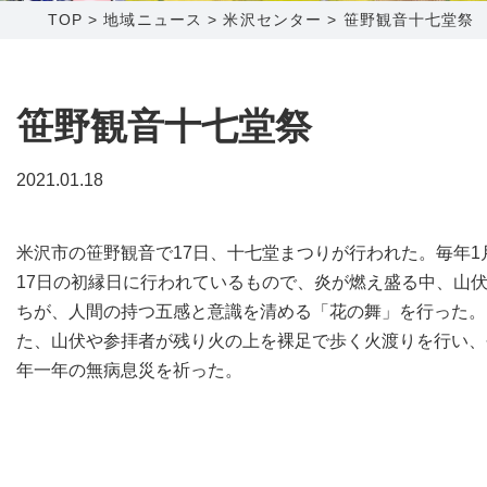
TOP
>
地域ニュース
>
米沢センター
>
笹野観音十七堂祭
障害メンテナンス情報
函館センター
新潟センター
採用情報
笹野観音十七堂祭
お問い合わせ
2021.01.18
お申し込み
〒041-0801
〒950-1189
米沢市の笹野観音で17日、十七堂まつりが行われた。毎年1
北海道函館市桔梗町379-31
新潟県新潟市西区山田2310-39
17日の初縁日に行われているもので、炎が燃え盛る中、山
0138-34-2525
025-210-1200
ちが、人間の持つ五感と意識を清める「花の舞」を行った。
営業時間 9:00～18:00
営業時間 9:00～18:00
た、山伏や参拝者が残り火の上を裸足で歩く火渡りを行い、
年一年の無病息災を祈った。