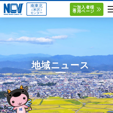
南東北
ご加入者様
（米沢）
専用ページ
センター
単品サービス
南東北センター（米沢）
0238-24-2525
単品料金
南東北センター（福島）
0120-173-577
南東北センター(米沢)
南東北センター(福島)
お得なセットプラン
函館センター
0138-34-2525
地域ニュース
料金シミュレーション
新潟センター
025-210-1200
サポート
〒992-0044
〒960-8252
山形県米沢市春日四丁目2-75
福島県福島市御山字一本松17-1
Q&A
1
0238-24-2525
0120-173-577
センター情報
営業時間 9:00～18:00
営業時間 9:15～18:00