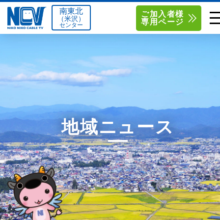
南東北
ご加入者様
（米沢）
専用ページ
センター
単品サービス
南東北センター（米沢）
0238-24-2525
単品料金
南東北センター（福島）
0120-173-577
南東北センター(米沢)
南東北センター(福島)
お得なセットプラン
函館センター
0138-34-2525
地域ニュース
料金シミュレーション
新潟センター
025-210-1200
サポート
〒992-0044
〒960-8252
山形県米沢市春日四丁目2-75
福島県福島市御山字一本松17-1
Q&A
1
0238-24-2525
0120-173-577
センター情報
営業時間 9:00～18:00
営業時間 9:15～18:00