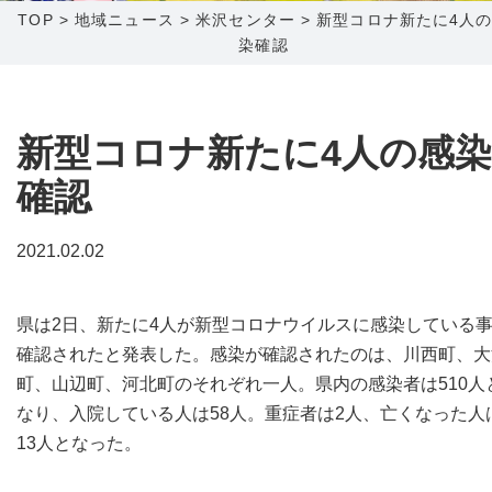
TOP
>
地域ニュース
>
米沢センター
>
新型コロナ新たに4人
染確認
障害メンテナンス情報
函館センター
新潟センター
採用情報
新型コロナ新たに4人の感染
お問い合わせ
確認
お申し込み
〒041-0801
〒950-1189
2021.02.02
北海道函館市桔梗町379-31
新潟県新潟市西区山田2310-39
0138-34-2525
025-210-1200
県は2日、新たに4人が新型コロナウイルスに感染している
営業時間 9:00～18:00
営業時間 9:00～18:00
確認されたと発表した。感染が確認されたのは、川西町、大
町、山辺町、河北町のそれぞれ一人。県内の感染者は510人
なり、入院している人は58人。重症者は2人、亡くなった人
13人となった。