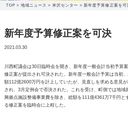
TOP
>
地域ニュース
>
米沢センター
>
新年度予算修正案を可
障害メンテナンス情報
函館センター
新潟センター
採用情報
新年度予算修正案を可決
お問い合わせ
2021.03.30
お申し込み
〒041-0801
〒950-1189
川西町議会は30日臨時会を開き、新年度一般会計当初予算
北海道函館市桔梗町379-31
新潟県新潟市西区山田2310-39
修正案が提出され可決された。新年度一般会計予算は当初、
0138-34-2525
025-210-1200
額112億2600万円を計上していたが、見直しを求める意見が
営業時間 9:00～18:00
営業時間 9:00～18:00
され、3月定例会で否決された。これを受け、町側では地域
興拠点施設整備事業費を除き、総額を111億4361万7千円と
る修正案を臨時会に上程した。