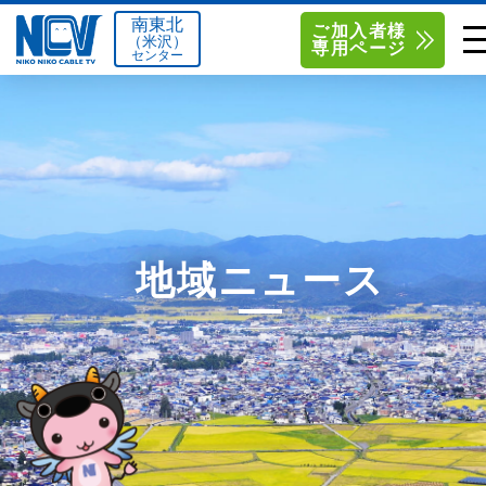
南東北
ご加入者様
（米沢）
専用ページ
センター
単品サービス
南東北センター（米沢）
0238-24-2525
単品料金
南東北センター（福島）
0120-173-577
南東北センター(米沢)
南東北センター(福島)
お得なセットプラン
函館センター
0138-34-2525
地域ニュース
料金シミュレーション
新潟センター
025-210-1200
サポート
〒992-0044
〒960-8252
山形県米沢市春日四丁目2-75
福島県福島市御山字一本松17-1
Q&A
1
0238-24-2525
0120-173-577
センター情報
営業時間 9:00～18:00
営業時間 9:15～18:00