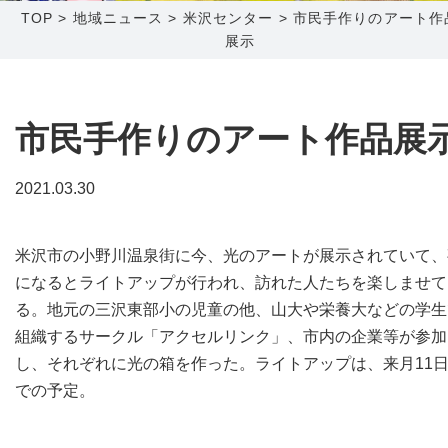
TOP
>
地域ニュース
>
米沢センター
>
市民手作りのアート作
展示
障害メンテナンス情報
函館センター
新潟センター
採用情報
市民手作りのアート作品展
お問い合わせ
2021.03.30
お申し込み
〒041-0801
〒950-1189
北海道函館市桔梗町379-31
新潟県新潟市西区山田2310-39
米沢市の小野川温泉街に今、光のアートが展示されていて、
0138-34-2525
025-210-1200
になるとライトアップが行われ、訪れた人たちを楽しませて
営業時間 9:00～18:00
営業時間 9:00～18:00
る。地元の三沢東部小の児童の他、山大や栄養大などの学生
組織するサークル「アクセルリンク」、市内の企業等が参加
し、それぞれに光の箱を作った。ライトアップは、来月11
での予定。