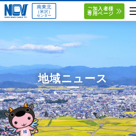
南東北
ご加入者様
（米沢）
専用ページ
センター
単品サービス
南東北センター（米沢）
0238-24-2525
単品料金
南東北センター（福島）
0120-173-577
南東北センター(米沢)
南東北センター(福島)
お得なセットプラン
函館センター
0138-34-2525
地域ニュース
料金シミュレーション
新潟センター
025-210-1200
サポート
〒992-0044
〒960-8252
山形県米沢市春日四丁目2-75
福島県福島市御山字一本松17-1
Q&A
1
0238-24-2525
0120-173-577
センター情報
営業時間 9:00～18:00
営業時間 9:15～18:00