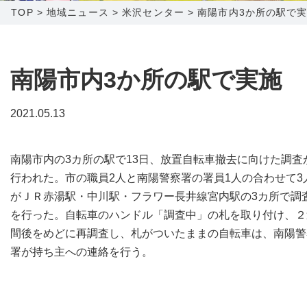
TOP
>
地域ニュース
>
米沢センター
>
南陽市内3か所の駅で
障害メンテナンス情報
函館センター
新潟センター
採用情報
南陽市内3か所の駅で実施
お問い合わせ
2021.05.13
お申し込み
〒041-0801
〒950-1189
南陽市内の3カ所の駅で13日、放置自転車撤去に向けた調査
北海道函館市桔梗町379-31
新潟県新潟市西区山田2310-39
行われた。市の職員2人と南陽警察署の署員1人の合わせて3
0138-34-2525
025-210-1200
がＪＲ赤湯駅・中川駅・フラワー長井線宮内駅の3カ所で調
営業時間 9:00～18:00
営業時間 9:00～18:00
を行った。自転車のハンドル「調査中」の札を取り付け、２
間後をめどに再調査し、札がついたままの自転車は、南陽警
署が持ち主への連絡を行う。