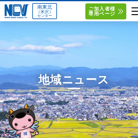
南東北
ご加入者様
（米沢）
専用ページ
センター
単品サービス
南東北センター（米沢）
0238-24-2525
単品料金
南東北センター（福島）
0120-173-577
南東北センター(米沢)
南東北センター(福島)
お得なセットプラン
函館センター
0138-34-2525
地域ニュース
料金シミュレーション
新潟センター
025-210-1200
サポート
〒992-0044
〒960-8252
山形県米沢市春日四丁目2-75
福島県福島市御山字一本松17-1
Q&A
1
0238-24-2525
0120-173-577
センター情報
営業時間 9:00～18:00
営業時間 9:15～18:00