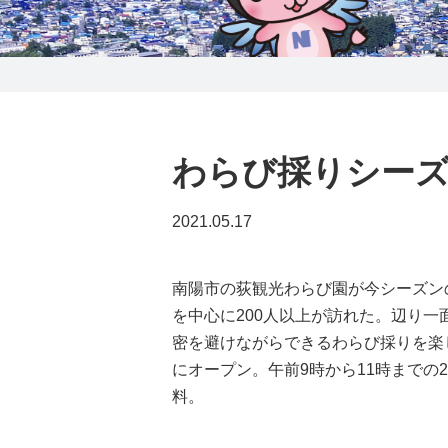
0238-24-2525
営業時間 9:00～18:00
番組情報
わらび採りシー
2021.05.17
南陽市の荻観光わらび園が今シーズン
を中心に200人以上が訪れた。辺り
密を避けながらできるわらび採りを楽
にオープン。午前9時から11時までの
料。