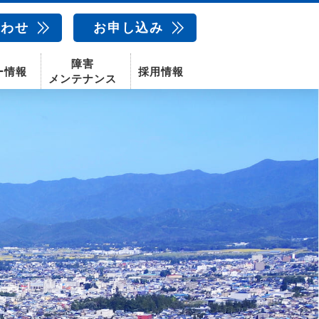
合わせ
お申し込み
障害
ー情報
採用情報
メンテナンス
新卒採用
中途採用
新潟センター
配信サービス
AIカメラ
話
動画配信サービス
〒950-1189
新潟県新潟市西区山田2310-39