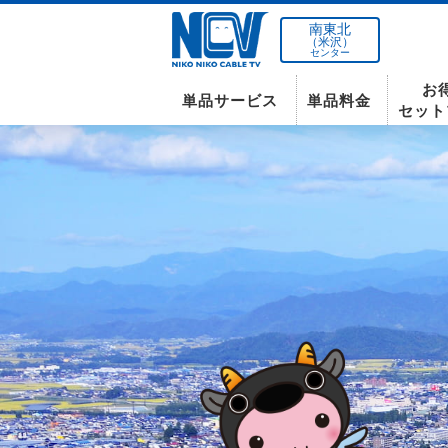
南東北
（米沢）
センター
お
単品サービス
単品料金
セット
南東北センター(米沢)
インターネット
テレビ
インターネット
〒992-0044
山形県米沢市春日四丁目2-75