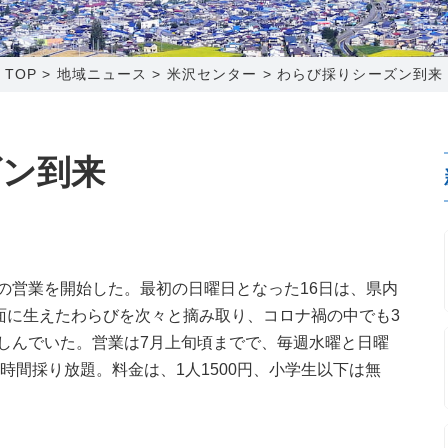
0120-173-577
0138-34-2525
0238-24-2525
0120-173-577
営業時間 9:15～18:00
営業時間 9:00～18:00
営業時間 9:00～18:00
営業時間 9:15～18:00
TOP
>
地域ニュース
>
米沢センター
>
わらび採りシーズン到来
番組情報
番組情報
函館センター
新潟センター
ズン到来
〒041-0801
〒950-1189
の営業を開始した。最初の日曜日となった16日は、県内
北海道函館市桔梗町379-31
新潟県新潟市西区山田2310-39
一面に生えたわらびを次々と摘み取り、コロナ禍の中でも3
0138-34-2525
025-210-1200
しんでいた。営業は7月上旬頃までで、毎週水曜と日曜
営業時間 9:00～18:00
営業時間 9:00～18:00
2時間採り放題。料金は、1人1500円、小学生以下は無