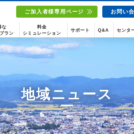
ご加入者様専用ページ
お問い
得な
料金
サポート
Q&A
センタ
プラン
シミュレーション
南東北センター(福島)
函館センター
南東北センター(米沢)
南東北センター(福島)
地域ニュース
スマホ
固定電話
動画
テレビ
スマホ
固定電
〒960-8252
〒041-0801
〒992-0044
〒960-8252
福島県福島市御山字一本松17-1-1
北海道函館市桔梗町379-31
山形県米沢市春日四丁目2-75
福島県福島市御山字一本松17-1-1