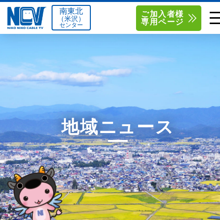
南東北
ご加入者様
（米沢）
専用ページ
センター
単品サービス
南東北センター（米沢）
0238-24-2525
単品料金
南東北センター（福島）
0120-173-577
南東北センター(米沢)
南東北センター(福島)
お得なセットプラン
函館センター
0138-34-2525
地域ニュース
料金シミュレーション
新潟センター
025-210-1200
サポート
〒992-0044
〒960-8252
山形県米沢市春日四丁目2-75
福島県福島市御山字一本松17-1
Q&A
1
0238-24-2525
0120-173-577
センター情報
営業時間 9:00～18:00
営業時間 9:15～18:00