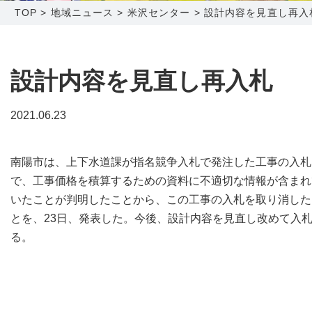
TOP
>
地域ニュース
>
米沢センター
>
設計内容を見直し再入
障害メンテナンス情報
函館センター
新潟センター
採用情報
設計内容を見直し再入札
お問い合わせ
2021.06.23
お申し込み
〒041-0801
〒950-1189
南陽市は、上下水道課が指名競争入札で発注した工事の入札
北海道函館市桔梗町379-31
新潟県新潟市西区山田2310-39
で、工事価格を積算するための資料に不適切な情報が含まれ
0138-34-2525
025-210-1200
いたことが判明したことから、この工事の入札を取り消した
営業時間 9:00～18:00
営業時間 9:00～18:00
とを、23日、発表した。今後、設計内容を見直し改めて入
る。