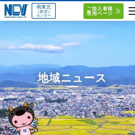
南東北
ご加入者様
（米沢）
専用ページ
センター
単品サービス
南東北センター（米沢）
0238-24-2525
単品料金
南東北センター（福島）
0120-173-577
南東北センター(米沢)
南東北センター(福島)
お得なセットプラン
函館センター
0138-34-2525
地域ニュース
料金シミュレーション
新潟センター
025-210-1200
サポート
〒992-0044
〒960-8252
山形県米沢市春日四丁目2-75
福島県福島市御山字一本松17-1
Q&A
1
0238-24-2525
0120-173-577
センター情報
営業時間 9:00～18:00
営業時間 9:15～18:00