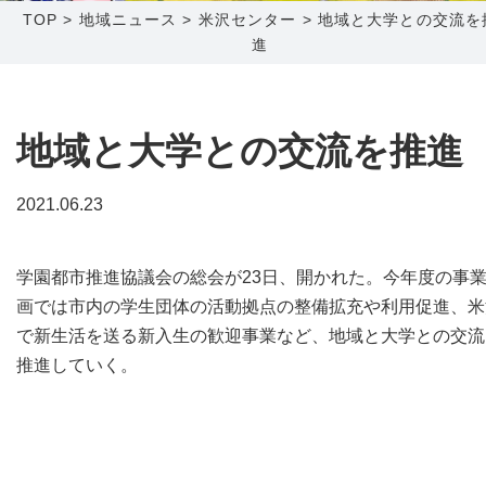
TOP
>
地域ニュース
>
米沢センター
>
地域と大学との交流を
進
障害メンテナンス情報
函館センター
新潟センター
採用情報
地域と大学との交流を推進
お問い合わせ
2021.06.23
お申し込み
〒041-0801
〒950-1189
北海道函館市桔梗町379-31
新潟県新潟市西区山田2310-39
学園都市推進協議会の総会が23日、開かれた。今年度の事
0138-34-2525
025-210-1200
画では市内の学生団体の活動拠点の整備拡充や利用促進、米
営業時間 9:00～18:00
営業時間 9:00～18:00
で新生活を送る新入生の歓迎事業など、地域と大学との交流
推進していく。