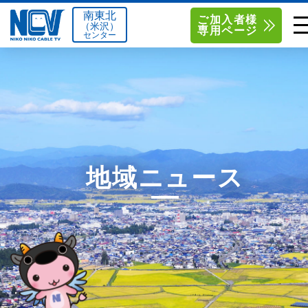
南東北
ご加入者様
（米沢）
専用ページ
センター
単品サービス
南東北センター（米沢）
0238-24-2525
単品料金
南東北センター（福島）
0120-173-577
南東北センター(米沢)
南東北センター(福島)
お得なセットプラン
函館センター
0138-34-2525
地域ニュース
料金シミュレーション
新潟センター
025-210-1200
サポート
〒992-0044
〒960-8252
山形県米沢市春日四丁目2-75
福島県福島市御山字一本松17-1
Q&A
1
0238-24-2525
0120-173-577
センター情報
営業時間 9:00～18:00
営業時間 9:15～18:00