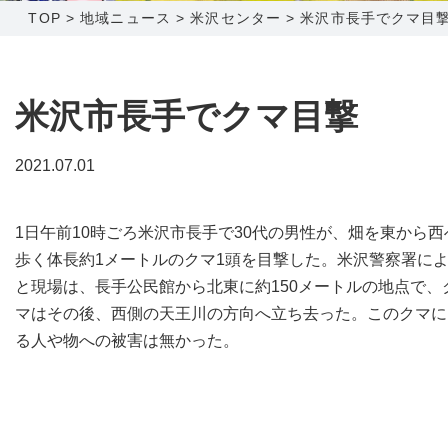
TOP
>
地域ニュース
>
米沢センター
>
米沢市長手でクマ目
障害メンテナンス情報
函館センター
新潟センター
採用情報
米沢市長手でクマ目撃
お問い合わせ
2021.07.01
お申し込み
〒041-0801
〒950-1189
1日午前10時ごろ米沢市長手で30代の男性が、畑を東から西
北海道函館市桔梗町379-31
新潟県新潟市西区山田2310-39
歩く体長約1メートルのクマ1頭を目撃した。米沢警察署に
0138-34-2525
025-210-1200
と現場は、長手公民館から北東に約150メートルの地点で、
営業時間 9:00～18:00
営業時間 9:00～18:00
マはその後、西側の天王川の方向へ立ち去った。このクマに
る人や物への被害は無かった。