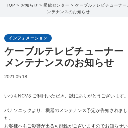
TOP
>
お知らせ
>
函館センター
>
ケーブルテレビチューナー
ンテナンスのお知らせ
障害メンテナンス情報
函館センター
新潟センター
採用情報
インフォメーション
お問い合わせ
ケーブルテレビチューナー
メンテナンスのお知らせ
お申し込み
〒041-0801
〒950-1189
北海道函館市桔梗町379-31
新潟県新潟市西区山田2310-39
2021.05.18
0138-34-2525
025-210-1200
営業時間 9:00～18:00
営業時間 9:00～18:00
いつもNCVをご利用いただき、誠にありがとうございます
パナソニックより、機器のメンテナンス予定が告知されまし
た。
お客様へもご影響が出る可能性がございますのでお知らせい