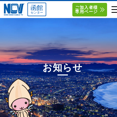
函館
ご加入者様
専用ページ
センター
単品サービス
南東北センター（米沢）
0238-24-2525
単品料金
南東北センター（福島）
0120-173-577
南東北センター(米沢)
南東北センター(福島)
お得なセットプラン
函館センター
0138-34-2525
お知らせ
料金シミュレーション
新潟センター
025-210-1200
サポート
〒992-0044
〒960-8252
山形県米沢市春日四丁目2-75
福島県福島市御山字一本松17-1
Q&A
1
0238-24-2525
0120-173-577
センター情報
営業時間 9:00～18:00
営業時間 9:15～18:00