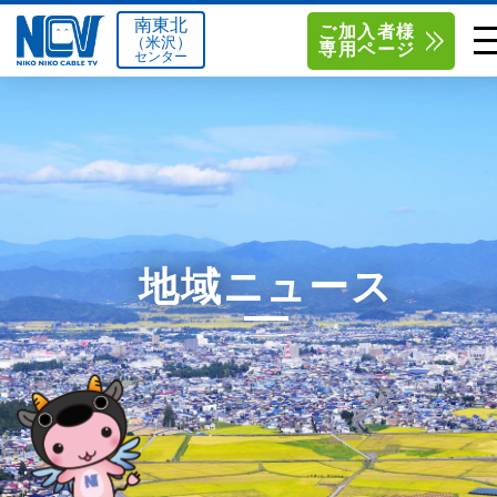
南東北
ご加入者様
（米沢）
専用ページ
センター
単品サービス
南東北センター（米沢）
0238-24-2525
単品料金
南東北センター（福島）
0120-173-577
南東北センター(米沢)
南東北センター(福島)
お得なセットプラン
函館センター
0138-34-2525
地域ニュース
料金シミュレーション
新潟センター
025-210-1200
サポート
〒992-0044
〒960-8252
山形県米沢市春日四丁目2-75
福島県福島市御山字一本松17-1
Q&A
1
0238-24-2525
0120-173-577
センター情報
営業時間 9:00～18:00
営業時間 9:15～18:00