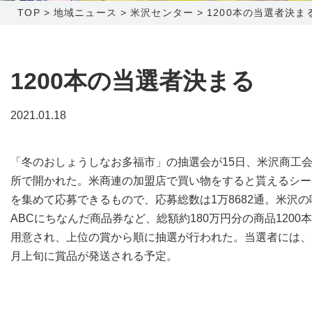
TOP
>
地域ニュース
>
米沢センター
>
1200本の当選者決ま
障害メンテナンス情報
函館センター
新潟センター
採用情報
1200本の当選者決まる
お問い合わせ
2021.01.18
お申し込み
〒041-0801
〒950-1189
「冬のおしょうしなお多福市」の抽選会が15日、米沢商工
北海道函館市桔梗町379-31
新潟県新潟市西区山田2310-39
所で開かれた。米商連の加盟店で買い物をすると貰えるシー
0138-34-2525
025-210-1200
を集めて応募できるもので、応募総数は1万8682通。米沢の
営業時間 9:00～18:00
営業時間 9:00～18:00
ABCにちなんだ商品券など、総額約180万円分の商品1200
用意され、上位の賞から順に抽選が行われた。当選者には、
月上旬に賞品が発送される予定。