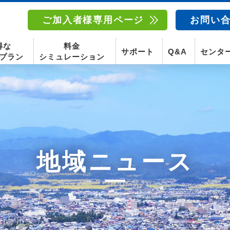
ご加入者様専用ページ
お問い
得な
料金
サポート
Q&A
センタ
プラン
シミュレーション
南東北センター(福島)
函館センター
南東北センター(米沢)
南東北センター(福島)
地域ニュース
スマホ
固定電話
動画
テレビ
スマホ
固定電
〒960-8252
〒041-0801
〒992-0044
〒960-8252
福島県福島市御山字一本松17-1-1
北海道函館市桔梗町379-31
山形県米沢市春日四丁目2-75
福島県福島市御山字一本松17-1-1