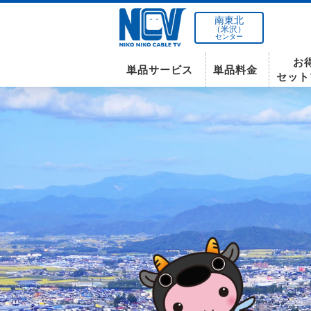
南東北
（米沢）
センター
お
単品サービス
単品料金
セット
南東北センター(米沢)
インターネット
テレビ
インターネット
〒992-0044
山形県米沢市春日四丁目2-75