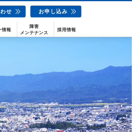
合わせ
お申し込み
障害
ー情報
採用情報
メンテナンス
新卒採用
中途採用
新潟センター
配信サービス
AIカメラ
話
動画配信サービス
〒950-1189
新潟県新潟市西区山田2310-39