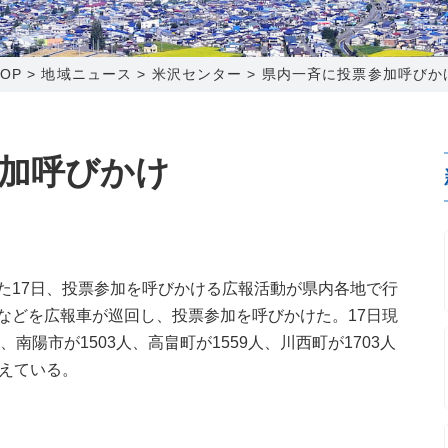
0120-173-577
0138-34-2525
0238-24-2525
0120-173-577
営業時間 9:15～18:00
営業時間 9:00～18:00
営業時間 9:00～18:00
営業時間 9:15～18:00
TOP
>
地域ニュース
>
米沢センター
>
県内一斉に投票参加呼びか
番組情報
番組情報
函館センター
新潟センター
加呼びかけ
〒041-0801
〒950-1189
た17日、投票参加を呼びかける広報活動が県内各地で行
北海道函館市桔梗町379-31
新潟県新潟市西区山田2310-39
などを広報車が巡回し、投票参加を呼びかけた。17日現
0138-34-2525
025-210-1200
南陽市が1503人、高畠町が1559人、川西町が1703人
営業時間 9:00～18:00
営業時間 9:00～18:00
増えている。