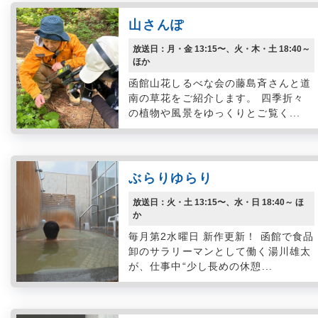
山さんぽ
放送日：月・金 13:15〜、火・木・土 18:40～
ほか
函館山花しるべな会の藤島斉さんと道
南の草花をご紹介します。 四季折々
の植物や風景をゆっくりとご覧く...
ぶらりゆらり
放送日：火・土 13:15〜、水・日 18:40～ ほ
か
毎月第2水曜日 新作更新！ 函館で食品
卸のサラリーマンとして働く湯川雄太
が、仕事中“少し長めの休憩...