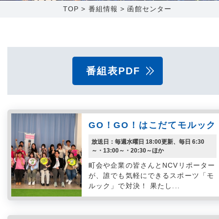
TOP
>
番組情報
>
函館センター
障害メンテナンス情報
函館センター
新潟センター
採用情報
番組表PDF
お問い合わせ
お申し込み
〒041-0801
〒950-1189
北海道函館市桔梗町379-31
新潟県新潟市西区山田2310-39
GO！GO！はこだてモルック
0138-34-2525
025-210-1200
放送日：毎週水曜日 18:00更新、毎日 6:30
営業時間 9:00～18:00
営業時間 9:00～18:00
～・13:00～・20:30～ほか
町会や企業の皆さんとNCVリポーター
が、誰でも気軽にできるスポーツ「モ
ルック」で対決！ 果たし...