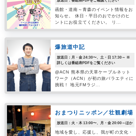
放送日：番組表PDFをご確認ください
函館・道南～青森のイベント情報をお
知らせ。 休日・平日のおでかけのヒ
ントにお役立てください。 リ...
爆旅道中記
放送日：月・金 24:30〜、土・日 17:30～ ※
詳しくは番組表PDFをご覧ください
@ACN 熊本県の天草ケーブルネット
ワーク（ACN）が初の旅バラエティに
挑戦！ 地元FMラジ...
おまつりニッポン／壮観劇場
放送日：火・木 13:00〜、月・金 20:00～ほか
地域を愛し、応援し、我が町の文化・