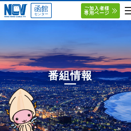
函館
ご加入者様
専用ページ
センター
単品サービス
南東北センター（米沢）
0238-24-2525
単品料金
南東北センター（福島）
0120-173-577
南東北センター(米沢)
南東北センター(福島)
お得なセットプラン
函館センター
0138-34-2525
番組情報
料金シミュレーション
新潟センター
025-210-1200
サポート
〒992-0044
〒960-8252
山形県米沢市春日四丁目2-75
福島県福島市御山字一本松17-1
Q&A
1
0238-24-2525
0120-173-577
センター情報
営業時間 9:00～18:00
営業時間 9:15～18:00