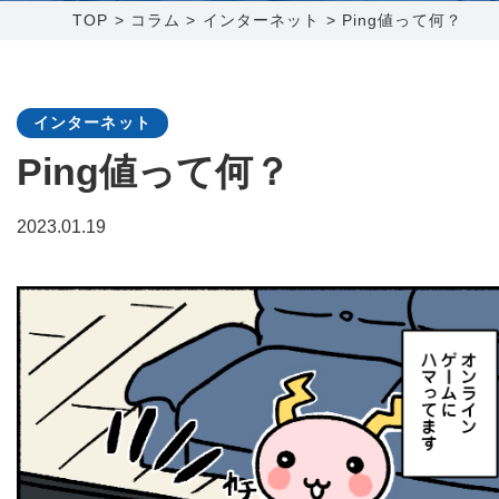
TOP
>
コラム
>
インターネット
>
Ping値って何？
障害メンテナンス情報
函館センター
新潟センター
採用情報
インターネット
Ping値って何？
お問い合わせ
2023.01.19
お申し込み
〒041-0801
〒950-1189
北海道函館市桔梗町379-31
新潟県新潟市西区山田2310-39
0138-34-2525
025-210-1200
営業時間 9:00～18:00
営業時間 9:00～18:00