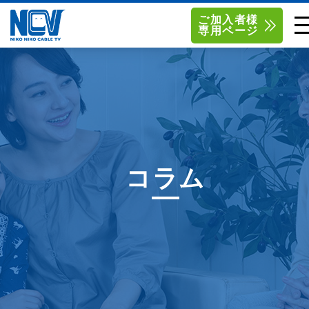
ご加入者様
専用ページ
単品サービス
南東北センター（米沢）
0238-24-2525
単品料金
南東北センター（福島）
0120-173-577
南東北センター(米沢)
南東北センター(福島)
お得なセットプラン
函館センター
0138-34-2525
コラム
料金シミュレーション
新潟センター
025-210-1200
サポート
〒992-0044
〒960-8252
山形県米沢市春日四丁目2-75
福島県福島市御山字一本松17-1
Q&A
1
0238-24-2525
0120-173-577
センター情報
営業時間 9:00～18:00
営業時間 9:15～18:00